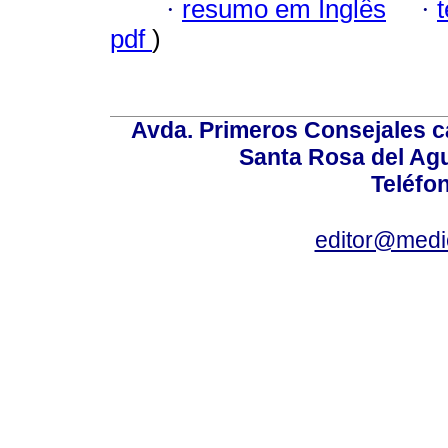
·
resumo em Inglês
·
pdf
)
Avda. Primeros Consejales ca
Santa Rosa del Ag
Teléfo
editor@medic