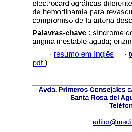
electrocardiográficas diferent
de hemodinamia para revascul
compromiso de la arteria desc
Palavras-chave :
síndrome co
angina inestable aguda; enzim
·
resumo em Inglês
·
pdf
)
Avda. Primeros Consejales ca
Santa Rosa del Ag
Teléfo
editor@medic