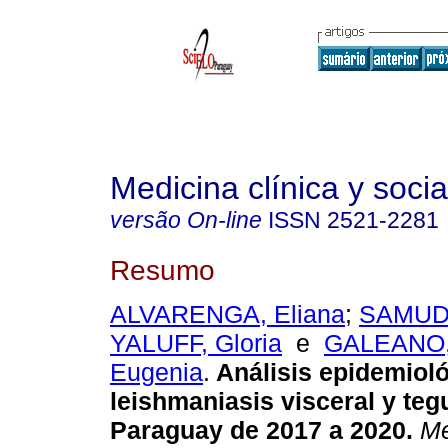
Medicina clínica y socia
versão On-line
ISSN
2521-2281
Resumo
ALVARENGA, Eliana
;
SAMUDI
YALUFF, Gloria
e
GALEANO,
Eugenia
.
Análisis epidemioló
leishmaniasis visceral y te
Paraguay de 2017 a 2020.
Med