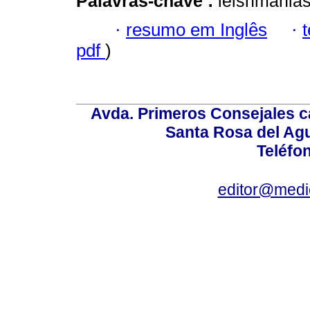
Palavras-chave :
leishmanias
·
resumo em Inglês
·
pdf
)
Avda. Primeros Consejales ca
Santa Rosa del Ag
Teléfo
editor@medic