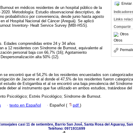
Enviar 
Burnout en médicos residentes de un hospital público de la
Indicadore
 2020. Metodología: Estudio observacional descriptivo, de
 no probabilístico por conveniencia, desde junio hasta agosto
Links rela
en el Hospital Nacional del Cáncer (Areguá). Se aplicó
urnout Inventory- Healt Service Survey (MBI-HSS).
Compartir
Otros
Otros
s. Edades comprendidas entre 24 y 34 años
an a 12 residentes con Síndrome de Burnout, equivalente al
Permali
ización personal baja con 66,7% (16); Agotamiento
 Despersonalización alta 50% (12).
ión se encontró que el 54,2% de los residentes encuestados son categorizad
estigación de Jacome et al donde el 47,5% de los residentes fueron categori
el estudio de Estigarribia et al se encontró una baja prevalencia del Síndrome
ede deber al instrumento que fue utilizado en ambos estudios, tratándose del
nto Psicológico; Estrés Psicológico; Síndrome de Burnout.
s
·
texto en Español
·
Español (
pdf
)
onsejales casi 11 de setiembre, Barrio San José, Santa Rosa del Aguaray, Sa
Teléfono: 0971931699