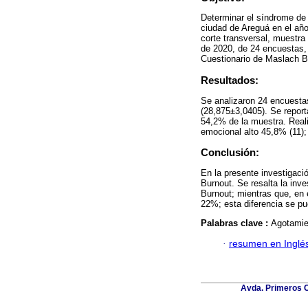
Determinar el síndrome de 
ciudad de Areguá en el año
corte transversal, muestra
de 2020, de 24 encuestas, 
Cuestionario de Maslach B
Resultados:
Se analizaron 24 encuesta
(28,875±3,0405). Se report
54,2% de la muestra. Real
emocional alto 45,8% (11);
Conclusión:
En la presente investigac
Burnout. Se resalta la inv
Burnout; mientras que, en 
22%; esta diferencia se pu
Palabras clave :
Agotamie
·
resumen en Inglé
Avda. Primeros C