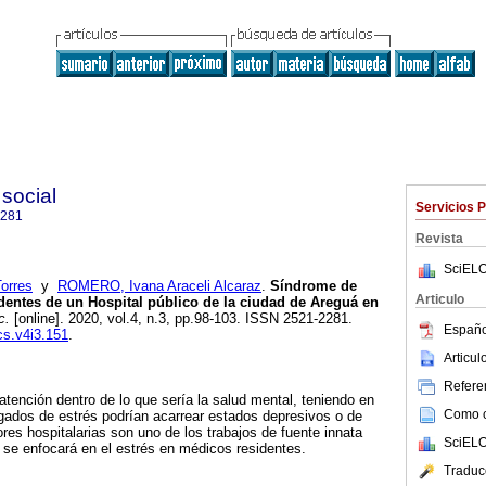
 social
Servicios 
2281
Revista
SciELO
orres
y
ROMERO, Ivana Araceli Alcaraz
.
Síndrome de
Articulo
entes de un Hospital público de la ciudad de Areguá en
c.
[online]. 2020, vol.4, n.3, pp.98-103. ISSN 2521-2281.
Españo
cs.v4i3.151
.
Articu
Referen
atención dentro de lo que sería la salud mental, teniendo en
Como ci
gados de estrés podrían acarrear estados depresivos o de
res hospitalarias son uno de los trabajos de fuente innata
SciELO
o se enfocará en el estrés en médicos residentes.
Traduc