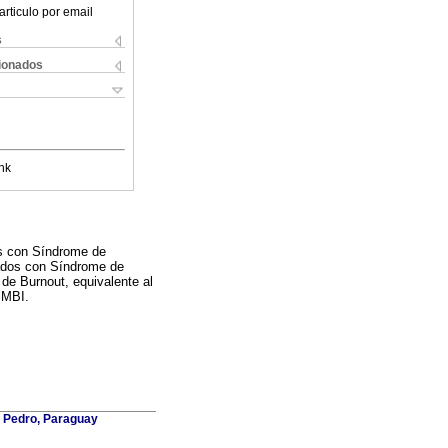
articulo por email
s
cionados
nk
os con Síndrome de
zados con Síndrome de
 de Burnout, equivalente al
 MBI.
n Pedro, Paraguay