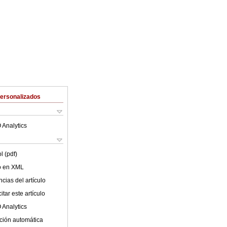
Personalizados
 Analytics
l (pdf)
lo en XML
cias del artículo
tar este artículo
 Analytics
ción automática