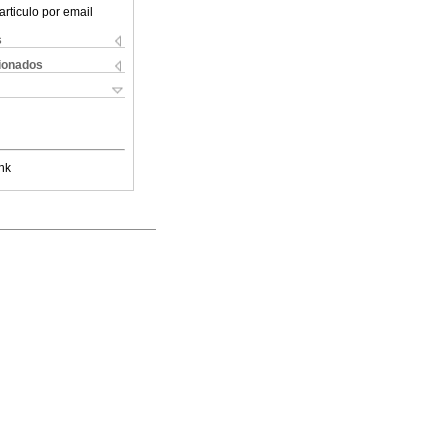
articulo por email
s
cionados
nk