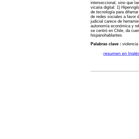
interseccional, sino que ta
vicaria digital: 1) Hipervig
de tecnología para difamar 
de redes sociales a favor 
judicial carece de herramie
autonomía económica y rela
se centró en Chile, da cue
hispanohablantes.
Palabras clave :
violencia
·
resumen en Inglé