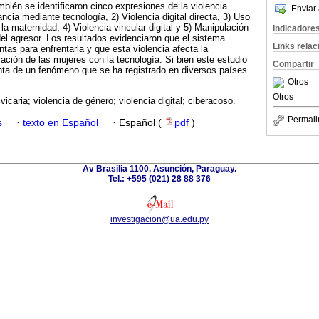
mbién se identificaron cinco expresiones de la violencia
Enviar 
ilancia mediante tecnología, 2) Violencia digital directa, 3) Uso
la maternidad, 4) Violencia vincular digital y 5) Manipulación
Indicadore
del agresor. Los resultados evidenciaron que el sistema
Links rela
ntas para enfrentarla y que esta violencia afecta la
ción de las mujeres con la tecnología. Si bien este estudio
Compartir
nta de un fenómeno que se ha registrado en diversos países
Otros
Otros
 vicaria; violencia de género; violencia digital; ciberacoso.
Permali
s
·
texto en Español
·
Español (
pdf
)
Av Brasilia 1100, Asunción, Paraguay.
Tel.: +595 (021) 28 88 376
investigacion@ua.edu.py