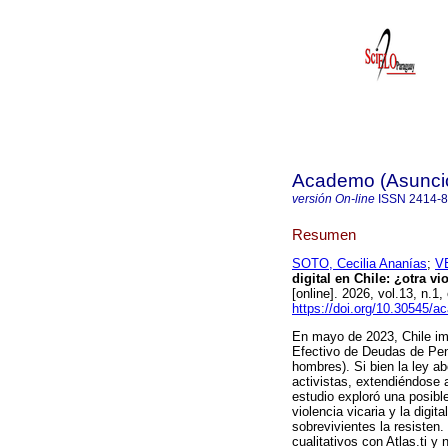
Academo (Asunci
versión On-line
ISSN
2414-
Resumen
SOTO, Cecilia Ananías
;
V
digital en Chile: ¿otra vi
[online]. 2026, vol.13, n
https://doi.org/10.30545/
En mayo de 2023, Chile im
Efectivo de Deudas de Pen
hombres). Si bien la ley a
activistas, extendiéndose a
estudio exploró una posible
violencia vicaria y la digi
sobrevivientes la resisten
cualitativos con Atlas.ti y