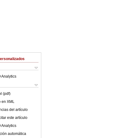
Personalizados
 Analytics
l (pdf)
lo en XML
cias del artículo
tar este artículo
 Analytics
ción automática