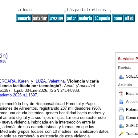
ón)
Servicios 
8938
Revista
SciELO
ERGARA, Karen
y
LUZA, Valentina
.
Violencia vicaria
Articulo
olencia facilitada por tecnología?.
Acad. (Asunción)
.1, e1397. Epub 30-Ene-2026. ISSN 2414-8938.
Españo
academo.2026.n1.1397
.
Articu
plementó la Ley de Responsabilidad Parental y Pago
siones de Alimentos, registrando 237 mil deudores (96%
Referen
borda una deuda histórica, generó hostilidad hacia madres y
l ámbito digital y a sus hijos e hijas. En ese contexto, este
Como ci
 nueva violencia imbricada en la intersección entre la
SciELO
tal, además de sus características y formas en que las
. Mediante grupos focales con 10 madres, se analizaron datos
Traduc
 no solo se corroboró la existencia de esta violencia