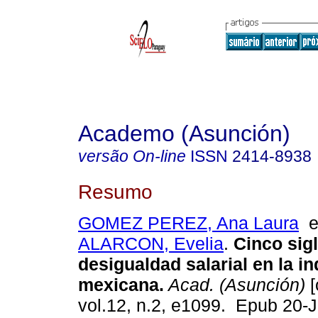
Academo (Asunción)
versão On-line
ISSN
2414-8938
Resumo
GOMEZ PEREZ, Ana Laura
ALARCON, Evelia
.
Cinco sig
desigualdad salarial en la ind
mexicana.
Acad. (Asunción)
[
vol.12, n.2, e1099. Epub 20-