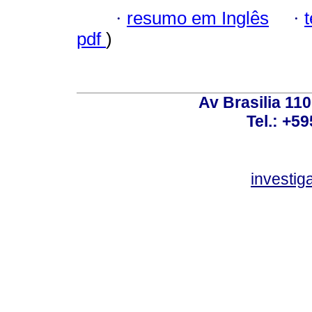
·
resumo em Inglês
·
pdf
)
Av Brasilia 11
Tel.: +59
investi