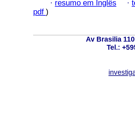
·
resumo em Inglês
·
pdf
)
Av Brasilia 11
Tel.: +59
investi