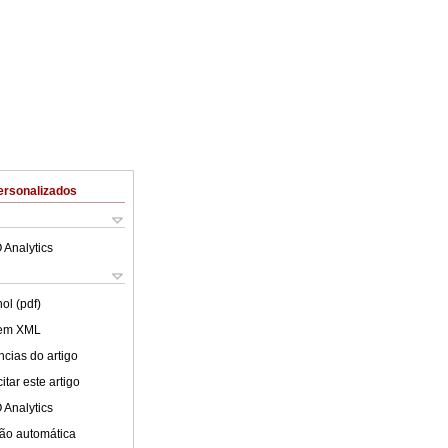
ersonalizados
 Analytics
ol (pdf)
 em XML
cias do artigo
tar este artigo
 Analytics
ão automática