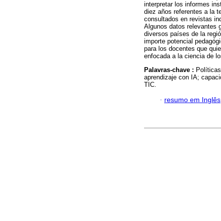
interpretar los informes ins
diez años referentes a la 
consultados en revistas in
Algunos datos relevantes g
diversos países de la regi
importe potencial pedagóg
para los docentes que quie
enfocada a la ciencia de l
Palavras-chave :
Política
aprendizaje con IA; capac
TIC.
·
resumo em Inglês