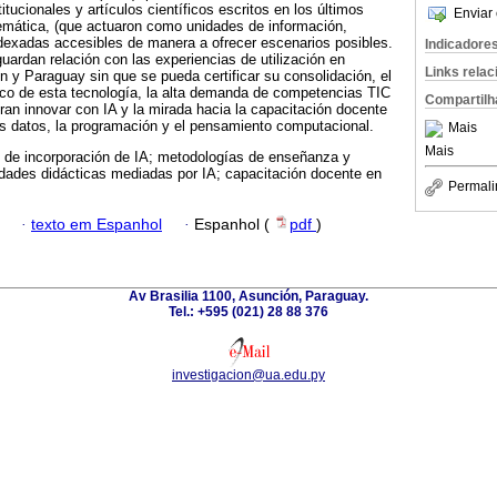
titucionales y artículos científicos escritos en los últimos
Enviar 
temática, (que actuaron como unidades de información,
dexadas accesibles de manera a ofrecer escenarios posibles.
Indicadore
uardan relación con las experiencias de utilización en
Links rela
ón y Paraguay sin que se pueda certificar su consolidación, el
ico de esta tecnología, la alta demanda de competencias TIC
Compartilh
ran innovar con IA y la mirada hacia la capacitación docente
os datos, la programación y el pensamiento computacional.
Mais
Mais
s de incorporación de IA; metodologías de enseñanza y
idades didácticas mediadas por IA; capacitación docente en
Permali
·
texto em Espanhol
·
Espanhol (
pdf
)
Av Brasilia 1100, Asunción, Paraguay.
Tel.: +595 (021) 28 88 376
investigacion@ua.edu.py