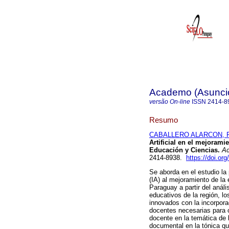
Academo (Asunci
versão On-line
ISSN
2414-8
Resumo
CABALLERO ALARCON, Fél
Artificial en el mejorami
Educación y Ciencias.
Ac
2414-8938.
https://doi.o
Se aborda en el estudio la 
(IA) al mejoramiento de la
Paraguay a partir del análi
educativos de la región, l
innovados con la incorpora
docentes necesarias para o
docente en la temática de 
documental en la tónica qu