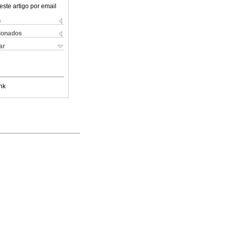
este artigo por email
s
cionados
ar
nk