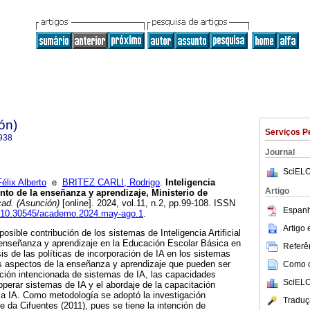
ón)
Serviços P
938
Journal
SciELO
ix Alberto
e
BRITEZ CARLI, Rodrigo
.
Inteligencia
Artigo
ento de la enseñanza y aprendizaje, Ministerio de
ad. (Asunción)
[online]. 2024, vol.11, n.2, pp.99-108. ISSN
Espanh
rg/10.30545/academo.2024.may-ago.1
.
Artigo
posible contribución de los sistemas de Inteligencia Artificial
 enseñanza y aprendizaje en la Educación Escolar Básica en
Referên
sis de las políticas de incorporación de IA en los sistemas
os aspectos de la enseñanza y aprendizaje que pueden ser
Como ci
ción intencionada de sistemas de IA, las capacidades
SciELO
perar sistemas de IA y el abordaje de la capacitación
la IA. Como metodología se adoptó la investigación
Traduç
e da Cifuentes (2011), pues se tiene la intención de