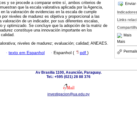
ces y se procede a comparar entre sí, ambos criterios de
Enviar 
 muestran que la escala valorativa aplicada por la Agencia,
 en la valoración de evidencias en la escala de cumple
Indicadore
n por niveles de madurez es objetiva y proporcional a las
Links rela
a valoración de un indicador, por sus diferentes escalas,
ado y optimizado. Se concluye que la adopción de la matriz de
Compartilh
madurez constituye una innovación importante en los
calidad.
Mais
Mais
alorativa; niveles de madurez; evaluación; calidad; ANEAES.
Permali
·
texto em Espanhol
·
Espanhol (
pdf
)
Av Brasilia 1100, Asunción, Paraguay.
Tel.: +595 (021) 28 88 376
investigacion@ua.edu.py