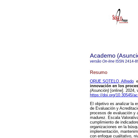
Academo (Asunci
versão On-line
ISSN
2414-8
Resumo
ORUE SOTELO, Alfredo
innovación en los proces
(Asunción)
[online]. 2024,
https://doi.org/10.30545/
El objetivo es analizar la 
de Evaluación y Acreditac
procesos de evaluación y ac
madurez. Escala Valorativa 
cumplimiento de indicadore
organizaciones en la búsqu
implementación, mantenimi
con enfoque cualitativo, ni