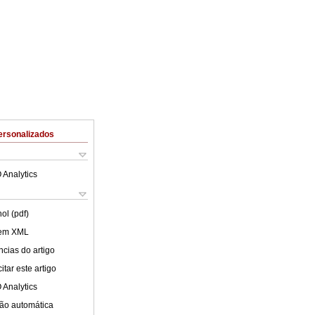
ersonalizados
 Analytics
ol (pdf)
 em XML
cias do artigo
tar este artigo
 Analytics
ão automática