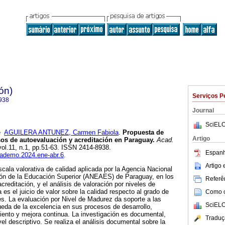
ón)
Serviços P
938
Journal
SciELO
e
AGUILERA ANTUNEZ, Carmen Fabiola
.
Propuesta de
Artigo
os de autoevaluación y acreditación en Paraguay.
Acad.
 vol.11, n.1, pp.51-63. ISSN 2414-8938.
Espanh
academo.2024.ene-abr.6
.
Artigo
escala valorativa de calidad aplicada por la Agencia Nacional
ión de la Educación Superior (ANEAES) de Paraguay, en los
Referên
reditación, y el análisis de valoración por niveles de
es el juicio de valor sobre la calidad respecto al grado de
Como ci
s. La evaluación por Nivel de Madurez da soporte a las
SciELO
eda de la excelencia en sus procesos de desarrollo,
ento y mejora continua. La investigación es documental,
Traduç
vel descriptivo. Se realiza el análisis documental sobre la