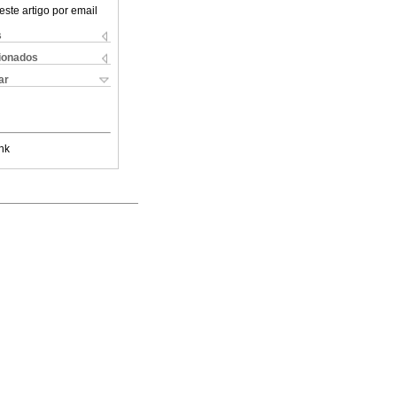
este artigo por email
s
cionados
ar
nk