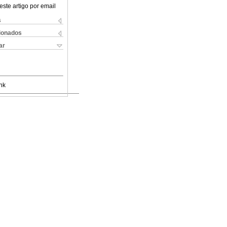
este artigo por email
s
cionados
ar
nk