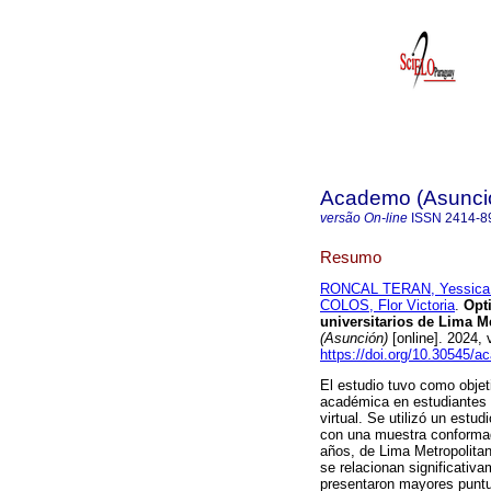
Academo (Asunci
versão On-line
ISSN
2414-8
Resumo
RONCAL TERAN, Yessica 
COLOS, Flor Victoria
.
Opti
universitarios de Lima M
(Asunción)
[online]. 2024,
https://doi.org/10.30545/
El estudio tuvo como objeti
académica en estudiantes 
virtual. Se utilizó un estu
con una muestra conforma
años, de Lima Metropolita
se relacionan significativ
presentaron mayores puntu