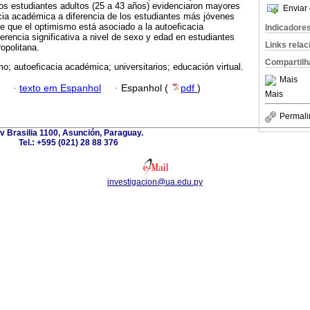
os estudiantes adultos (25 a 43 años) evidenciaron mayores
Enviar 
cia académica a diferencia de los estudiantes más jóvenes
e que el optimismo está asociado a la autoeficacia
Indicadore
erencia significativa a nivel de sexo y edad en estudiantes
Links rela
opolitana.
Compartilh
o; autoeficacia académica; universitarios; educación virtual.
Mais
·
texto em Espanhol
·
Espanhol (
pdf
)
Mais
Permali
v Brasilia 1100, Asunción, Paraguay.
Tel.: +595 (021) 28 88 376
investigacion@ua.edu.py