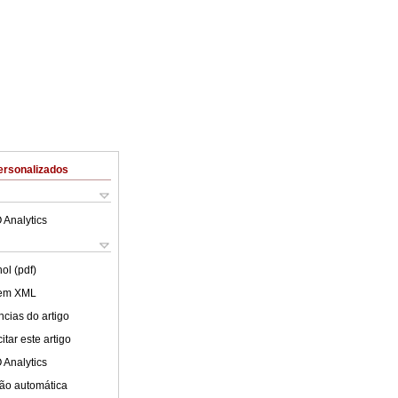
ersonalizados
 Analytics
ol (pdf)
 em XML
cias do artigo
tar este artigo
 Analytics
ão automática