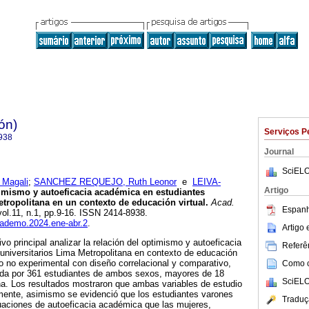
ón)
Serviços P
938
Journal
SciELO
Magali
;
SANCHEZ REQUEJO, Ruth Leonor
e
LEIVA-
Artigo
mismo y autoeficacia académica en estudiantes
etropolitana en un contexto de educación virtual.
Acad.
Espanh
 vol.11, n.1, pp.9-16. ISSN 2414-8938.
academo.2024.ene-abr.2
.
Artigo
vo principal analizar la relación del optimismo y autoeficacia
Referên
universitarios Lima Metropolitana en contexto de educación
dio no experimental con diseño correlacional y comparativo,
Como ci
da por 361 estudiantes de ambos sexos, mayores de 18
SciELO
na. Los resultados mostraron que ambas variables de estudio
amente, asimismo se evidenció que los estudiantes varones
Traduç
aciones de autoeficacia académica que las mujeres,