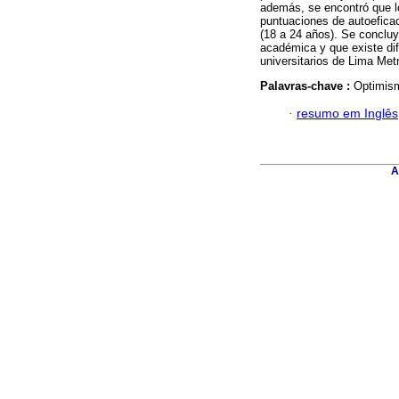
además, se encontró que l
puntuaciones de autoefica
(18 a 24 años). Se concluy
académica y que existe dif
universitarios de Lima Metr
Palavras-chave :
Optimism
·
resumo em Inglês
A