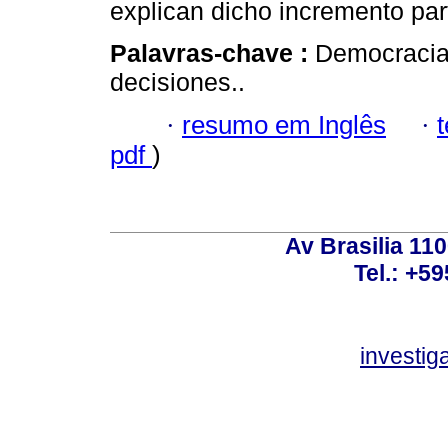
explican dicho incremento part
Palavras-chave :
Democracia;
decisiones..
·
resumo em Inglês
·
pdf
)
Av Brasilia 11
Tel.: +59
investi