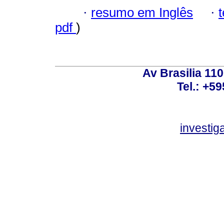
·
resumo em Inglês
·
pdf
)
Av Brasilia 11
Tel.: +59
investi