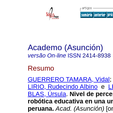
Academo (Asunción)
versão On-line
ISSN
2414-8938
Resumo
GUERRERO TAMARA, Vidal
LIRIO, Rudecindo Albino
e
L
BLAS, Úrsula
.
Nivel de perce
robótica educativa en una u
peruana.
Acad. (Asunción)
[on