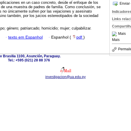
mplicaciones en un caso concreto, desde el enfoque de los
Enviar 
de una muestra de padres de familia. Como conclusión, se
s no únicamente sufren por las vejaciones y asesinato
Indicadore
sino también, por los juicios estereotipados de la sociedad
Links rela
Compartilh
po; género; patriarcado; homicidio; mujer; culpabilizar.
Mais
·
texto em Espanhol
·
Espanhol (
pdf
)
Mais
Permali
v Brasilia 1100, Asunción, Paraguay.
Tel.: +595 (021) 28 88 376
investigacion@ua.edu.py