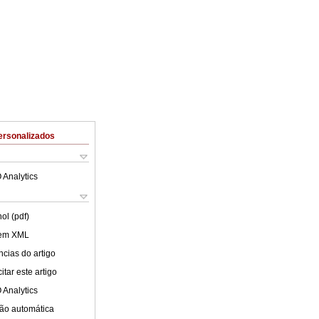
ersonalizados
 Analytics
ol (pdf)
 em XML
cias do artigo
tar este artigo
 Analytics
ão automática