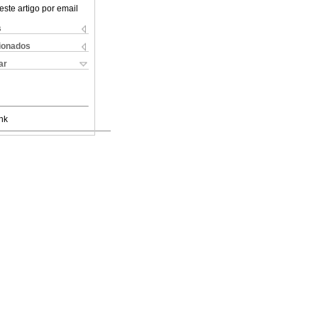
este artigo por email
s
cionados
ar
nk