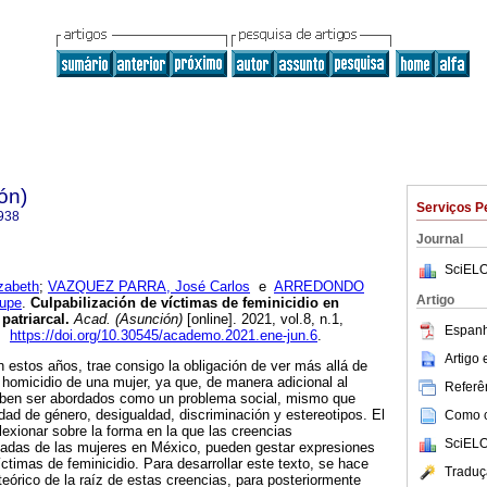
ón)
Serviços P
938
Journal
SciELO
zabeth
;
VAZQUEZ PARRA, José Carlos
e
ARREDONDO
Artigo
upe
.
Culpabilización de víctimas de feminicidio en
patriarcal.
Acad. (Asunción)
[online]. 2021, vol.8, n.1,
Espanh
8.
https://doi.org/10.30545/academo.2021.ene-jun.6
.
Artigo
n estos años, trae consigo la obligación de ver más allá de
l homicidio de una mujer, ya que, de manera adicional al
Referên
deben ser abordados como un problema social, mismo que
dad de género, desigualdad, discriminación y estereotipos. El
Como ci
lexionar sobre la forma en la que las creencias
SciELO
padas de las mujeres en México, pueden gestar expresiones
íctimas de feminicidio. Para desarrollar este texto, se hace
Traduç
eórico de la raíz de estas creencias, para posteriormente