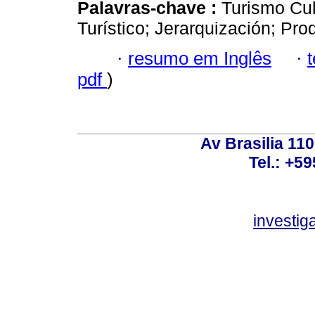
Palavras-chave :
Turismo Cult
Turístico; Jerarquización; Pro
·
resumo em Inglês
·
pdf
)
Av Brasilia 11
Tel.: +59
investi