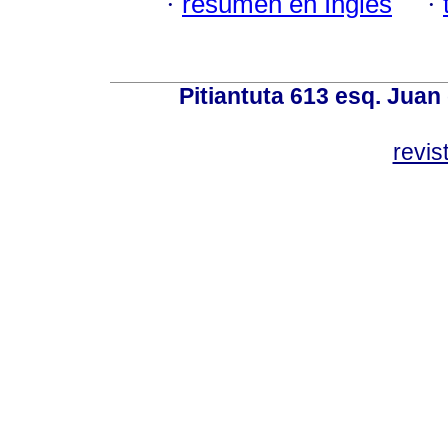
·
resumen en Inglés
·
Pitiantuta 613 esq. Juan
revis