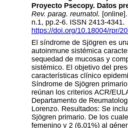
Proyecto Psecopy. Datos pre
Rev. parag. reumatol.
[online].
n.1, pp.2-6. ISSN 2413-4341.
https://doi.org/10.18004/rpr/2
El síndrome de Sjögren es u
autoinmune sistémica caracter
sequedad de mucosas y com
sistémico. El objetivo del pres
características clínico epidem
Síndrome de Sjögren primario
reúnan los criterios ACR/EUL
Departamento de Reumatología
Lorenzo. Resultados: Se incl
Sjögren primario. De los cual
femenino y 2 (6,01%) al géne