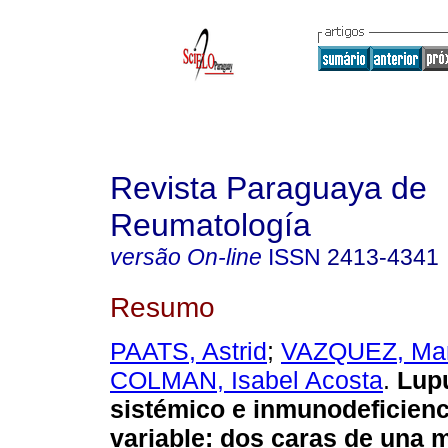
Revista Paraguaya de
Reumatología
versão On-line
ISSN
2413-4341
Resumo
PAATS, Astrid
;
VAZQUEZ, Ma
COLMAN, Isabel Acosta
.
Lupu
sistémico e inmunodeficien
variable: dos caras de una