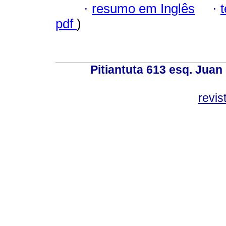
·
resumo em Inglês
·
pdf
)
Pitiantuta 613 esq. Juan
revis