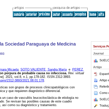
e la Sociedad Paraguaya de Medicina
Serviços P
Journal
893
SciELO
Artigo
ara Micaela
;
SOTO VALIENTE, Sandra María
e
PEREZ,
on púrpura de probable causa no infecciosa.
Rev. virtual
Espanh
ne]. 2021, vol.8, n.1, pp.178-182. ISSN 2312-3893.
Artigo
rvspmi/2312-3893/2021.08.01.178
.
Referên
ásticas son grupos de procesos clinicopatológicos con
ica y que requieren diagnóstico diferencial.
Como ci
 un caso de vasculitis leucocitoclástica de etiología no
SciELO
ado. Se revisan las posibles causas de este cuadro
 así como su diagnóstico y tratamiento.
Traduç