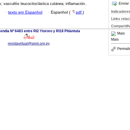
s; vasculitis leucocitoclástica cutánea; inflamación..
Enviar 
Indicadore
·
texto em Espanhol
·
Espanhol (
pdf
)
Links rela
Compartilh
dia Nº 6483 entre RI2 Ytororo y RI18 Pitiantuta
Mais
Mais
revistavirtual@spmi.org.py
Permali