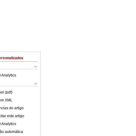
ersonalizados
 Analytics
ol (pdf)
 em XML
cias do artigo
tar este artigo
 Analytics
ão automática