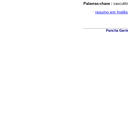
Palavras-chave :
vasculiti
·
resumo em Inglês
Pancha Garmen