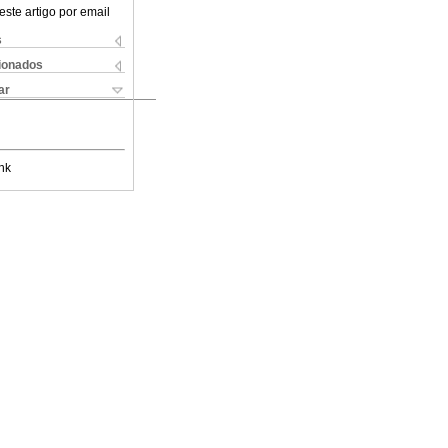
este artigo por email
s
cionados
ar
nk