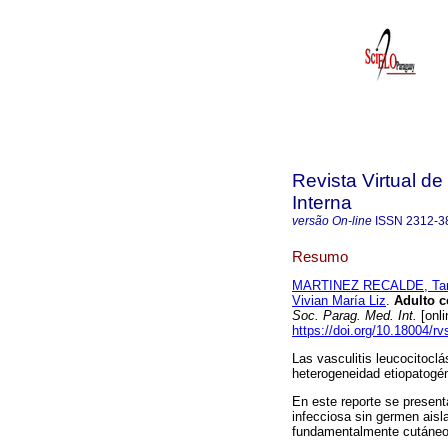
Revista Virtual d
Interna
versão On-line
ISSN
2312-3
Resumo
MARTINEZ RECALDE, Tam
Vivian María Liz
.
Adulto c
Soc. Parag. Med. Int.
[onli
https://doi.org/10.18004/
Las vasculitis leucocitocl
heterogeneidad etiopatogén
En este reporte se presenta
infecciosa sin germen aisl
fundamentalmente cutáneo,