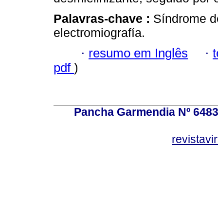
Palavras-chave :
Síndrome de
electromiografía.
·
resumo em Inglês
·
pdf
)
Pancha Garmendia Nº 6483 e
revistavi