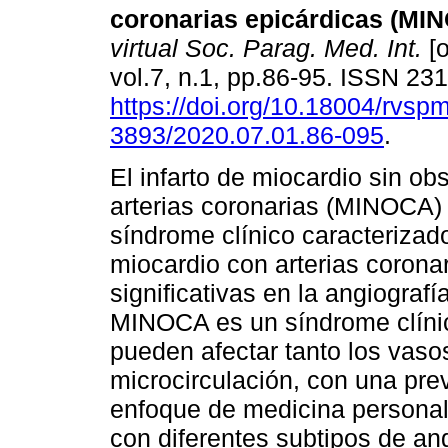
coronarias epicárdicas (MI
virtual Soc. Parag. Med. Int.
[o
vol.7, n.1, pp.86-95. ISSN 23
https://doi.org/10.18004/rvsp
3893/2020.07.01.86-095
.
El infarto de miocardio sin ob
arterias coronarias (MINOCA)
síndrome clínico caracterizado
miocardio con arterias corona
significativas en la angiograf
MINOCA es un síndrome clínic
pueden afectar tanto los vaso
microcirculación, con una pre
enfoque de medicina personal
con diferentes subtipos de ang