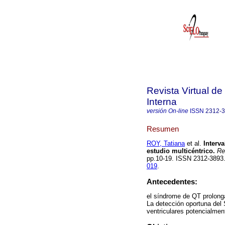
Revista Virtual d
Interna
versión On-line
ISSN
2312-
Resumen
ROY, Tatiana
et al.
Interva
estudio multicéntrico.
Rev
pp.10-19. ISSN 2312-389
019
.
Antecedentes:
el síndrome de QT prolong
La detección oportuna del
ventriculares potencialment