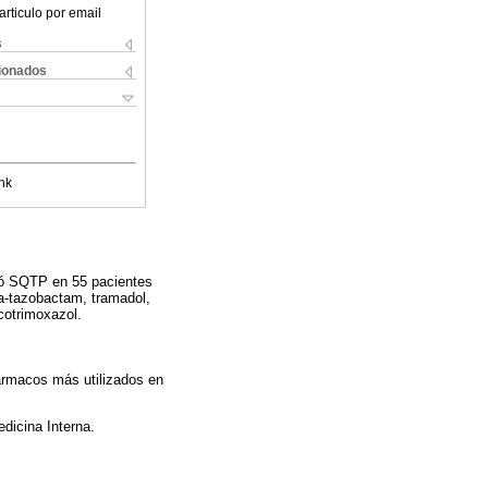
articulo por email
s
cionados
nk
tó SQTP en 55 pacientes
a-tazobactam, tramadol,
cotrimoxazol.
fármacos más utilizados en
dicina Interna.