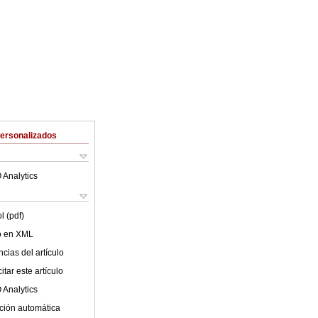
Personalizados
 Analytics
l (pdf)
lo en XML
cias del artículo
tar este artículo
 Analytics
ción automática