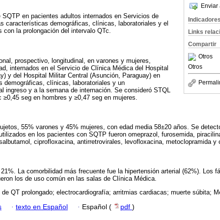
Enviar 
e SQTP en pacientes adultos internados en Servicios de
Indicadore
as características demográficas, clínicas, laboratoriales y el
con la prolongación del intervalo QTc.
Links rela
Compartir
Otros
onal, prospectivo, longitudinal, en varones y mujeres,
Otros
, internados en el Servicio de Clínica Médica del Hospital
y) y del Hospital Militar Central (Asunción, Paraguay) en
 demográficas, clínicas, laboratoriales y un
Permali
al ingreso y a la semana de internación. Se consideró STQL
Tc ≥0,45 seg en hombres y ≥0,47 seg en mujeres.
 sujetos, 55% varones y 45% mujeres, con edad media 58±20 años. Se detec
tilizados en los pacientes con SQTP fueron omeprazol, furosemida, piracilin
albutamol, ciprofloxacina, antirretrovirales, levofloxacina, metoclopramida y 
21%. La comorbilidad más frecuente fue la hipertensión arterial (62%). Los 
eron los de uso común en las salas de Clínica Médica.
de QT prolongado; electrocardiografía; arritmias cardiacas; muerte súbita; Me
s
·
texto en Español
·
Español (
pdf
)