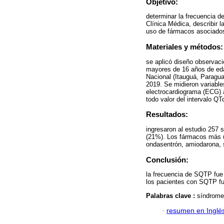
Objetivo:
determinar la frecuencia d
Clínica Médica, describir l
uso de fármacos asociados 
Materiales y métodos:
se aplicó diseño observaci
mayores de 16 años de edad
Nacional (Itauguá, Paragua
2019. Se midieron variables
electrocardiograma (ECG) 
todo valor del intervalo Q
Resultados:
ingresaron al estudio 257
(21%). Los fármacos más u
ondasentrón, amiodarona, s
Conclusión:
la frecuencia de SQTP fue 
los pacientes con SQTP fu
Palabras clave :
síndrome 
·
resumen en Inglé