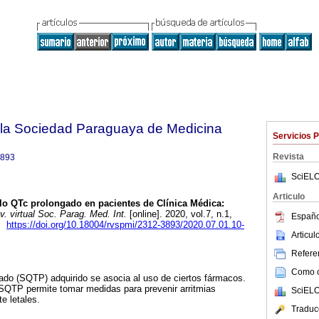
e la Sociedad Paraguaya de Medicina
Servicios 
Revista
3893
SciELO
Articulo
lo QTc prolongado en pacientes de Clínica Médica:
. virtual Soc. Parag. Med. Int.
[online]. 2020, vol.7, n.1,
Españo
3.
https://doi.org/10.18004/rvspmi/2312-3893/2020.07.01.10-
Articu
Referen
Como ci
ado (SQTP) adquirido se asocia al uso de ciertos fármacos.
 SQTP permite tomar medidas para prevenir arritmias
SciELO
e letales.
Traduc