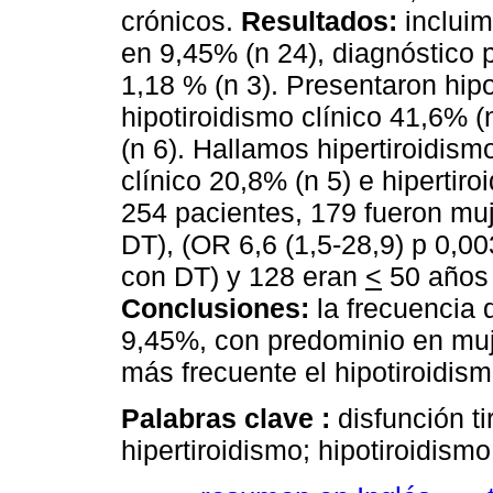
crónicos.
Resultados:
incluim
en 9,45% (n 24), diagnóstico 
1,18 % (n 3). Presentaron hipo
hipotiroidismo clínico 41,6% (
(n 6). Hallamos hipertiroidism
clínico 20,8% (n 5) e hipertir
254 pacientes, 179 fueron muj
DT), (OR 6,6 (1,5-28,9) p 0,0
con DT) y 128 eran
<
50 años (
Conclusiones:
la frecuencia
9,45%, con predominio en muj
más frecuente el hipotiroidism
Palabras clave :
disfunción ti
hipertiroidismo; hipotiroidismo