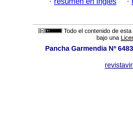
·
resumen en Inglés
·
Todo el contenido de esta 
bajo una
Lice
Pancha Garmendia Nº 6483 e
revistavi