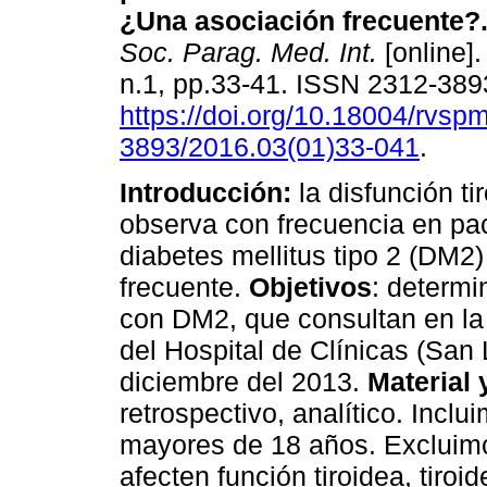
¿Una asociación frecuente?
Soc. Parag. Med. Int.
[online].
n.1, pp.33-41. ISSN 2312-389
https://doi.org/10.18004/rvsp
3893/2016.03(01)33-041
.
Introducción:
la disfunción ti
observa con frecuencia en pa
diabetes mellitus tipo 2 (DM2)
frecuente.
Objetivos
: determi
con DM2, que consultan en la
del Hospital de Clínicas (San
diciembre del 2013.
Material
retrospectivo, analítico. Inc
mayores de 18 años. Excluim
afecten función tiroidea, tiro