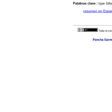
Palabras clave :
type 2dia
·
resumen en Espa
Todo el con
Pancha Garmen