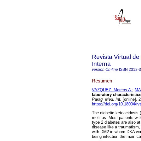
Revista Virtual d
Interna
versión On-line
ISSN
2312-
Resumen
VAZQUEZ, Marcos A.
;
MA
laboratory characteristic
Parag. Med. Int.
[online]. 
https://doi.org/10.18004/
The diabetic ketoacidosis 
mellitus. Most patients wi
type 2 diabetes are also at 
disease like a traumatism,
with DM2 in whom DKA was
being infection the main c