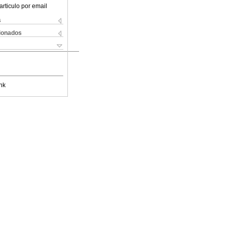
articulo por email
s
cionados
nk