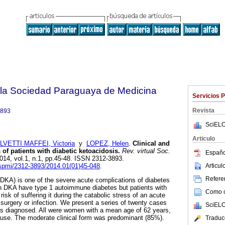
e la Sociedad Paraguaya de Medicina
Servicios 
Revista
3893
SciELO
Articulo
LVETTI MAFFEI, Victoria
y
LOPEZ, Helen
.
Clinical and
s of patients with diabetic ketoacidosis
.
Rev. virtual Soc.
Españo
2014, vol.1, n.1, pp.45-48. ISSN 2312-3893.
Articu
rvspmi/2312-3893/2014.01(01)45-048
.
Referen
(DKA) is one of the severe acute complications of diabetes
th DKA have type 1 autoimmune diabetes but patients with
Como ci
risk of suffering it during the catabolic stress of an acute
 surgery or infection. We present a series of twenty cases
SciELO
 diagnosed. All were women with a mean age of 62 years,
ause. The moderate clinical form was predominant (85%).
Traduc