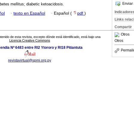
Enviar 
betes mellitus; diabetic ketoacidosis.
Indicadore
ñol
·
texto en Español
·
Español (
pdf
)
Links rela
Compartir
Otros
tenido de esta revista, excepto dónde está identificado, está bajo una
Otros
Licencia Creative Commons
dia Nº 6483 entre RI2 Ytororo y RI18 Pitiantuta
Permali
revistavirtual@spmi.org.py