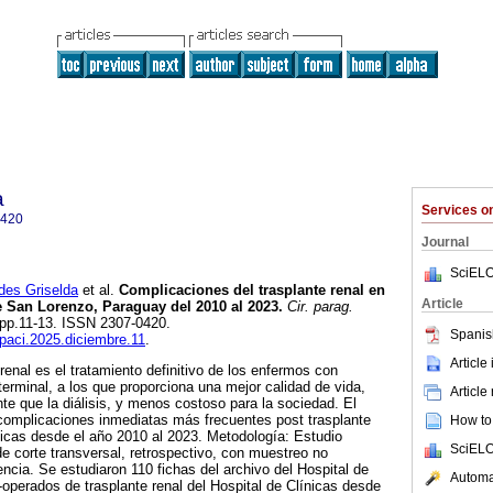
a
Services 
0420
Journal
SciELO
es Griselda
et al.
Complicaciones del trasplante renal en
Article
de San Lorenzo, Paraguay del 2010 al 2023.
Cir. parag.
3, pp.11-13. ISSN 2307-0420.
Spanis
opaci.2025.diciembre.11
.
Article
 renal es el tratamiento definitivo de los enfermos con
 terminal, a los que proporciona una mejor calidad de vida,
Article
nte que la diálisis, y menos costoso para la sociedad. El
as complicaciones inmediatas más frecuentes post trasplante
How to 
ínicas desde el año 2010 al 2023. Metodología: Estudio
SciELO
de corte transversal, retrospectivo, con muestreo no
encia. Se estudiaron 110 fichas del archivo del Hospital de
Automat
-operados de trasplante renal del Hospital de Clínicas desde