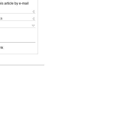
is article by e-mail
ks
nk