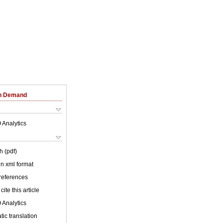
on Demand
 Analytics
h (pdf)
 in xml format
 references
cite this article
 Analytics
ic translation