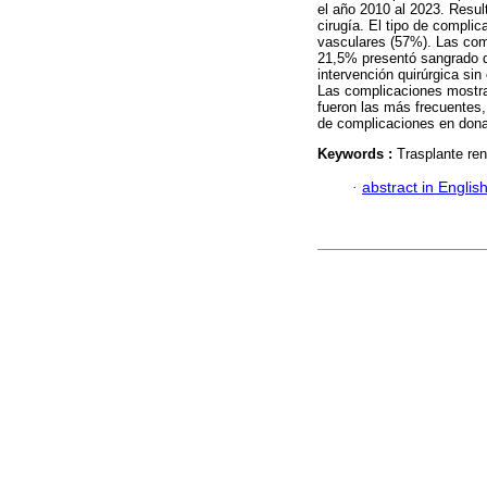
el año 2010 al 2023. Resul
cirugía. El tipo de compli
vasculares (57%). Las comp
21,5% presentó sangrado de 
intervención quirúrgica sin
Las complicaciones mostra
fueron las más frecuentes,
de complicaciones en dona
Keywords :
Trasplante ren
·
abstract in Englis