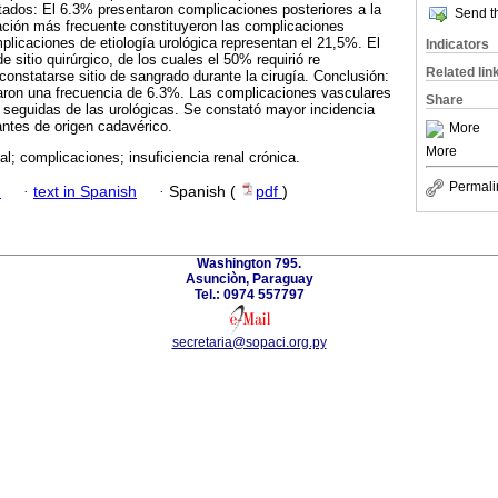
tados: El 6.3% presentaron complicaciones posteriores a la
Send th
cación más frecuente constituyeron las complicaciones
licaciones de etiología urológica representan el 21,5%. El
Indicators
sitio quirúrgico, de los cuales el 50% requirió re
Related lin
 constatarse sitio de sangrado durante la cirugía. Conclusión:
ron una frecuencia de 6.3%. Las complicaciones vasculares
Share
 seguidas de las urológicas. Se constató mayor incidencia
ntes de origen cadavérico.
More
More
al; complicaciones; insuficiencia renal crónica.
Permali
h
·
text in Spanish
·
Spanish (
pdf
)
Washington 795.
Asunciòn, Paraguay
Tel.: 0974 557797
secretaria@sopaci.org.py