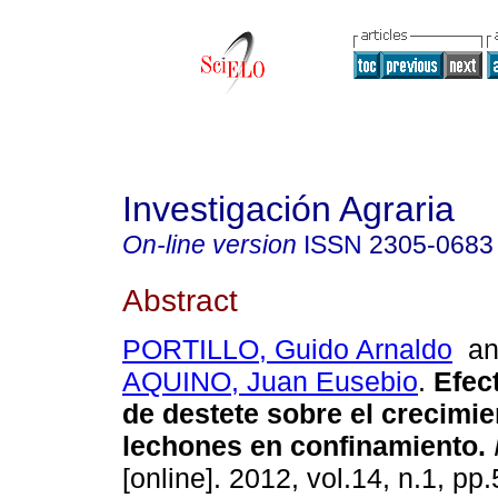
Investigación Agraria
On-line version
ISSN
2305-0683
Abstract
PORTILLO, Guido Arnaldo
a
AQUINO, Juan Eusebio
.
Efec
de destete sobre el crecimien
lechones en confinamiento
.
I
[online]. 2012, vol.14, n.1, p