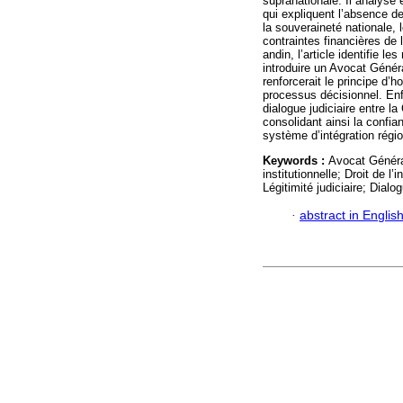
supranationale. Il analyse 
qui expliquent l’absence d
la souveraineté nationale, 
contraintes financières de 
andin, l’article identifie 
introduire un Avocat Génér
renforcerait le principe d’h
processus décisionnel. Enfin
dialogue judiciaire entre la
consolidant ainsi la confi
système d’intégration régio
Keywords :
Avocat Généra
institutionnelle; Droit de
Légitimité judiciaire; Dialog
·
abstract in Englis