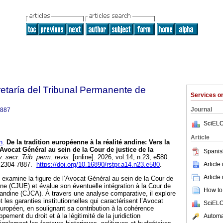
retaría del Tribunal Permanente de
Services 
Journal
7887
SciELO
Article
n
.
De la tradition européenne à la réalité andine: Vers la
l’Avocat Général au sein de la Cour de justice de la
Spanis
 secr. Trib. perm. revis.
[online]. 2026, vol.14, n.23, e580.
Article
 2304-7887.
https://doi.org/10.16890/rstpr.a14.n23.e580
.
Article
 examine la figure de l’Avocat Général au sein de la Cour de
nne (CJUE) et évalue son éventuelle intégration à la Cour de
How to 
ndine (CJCA). À travers une analyse comparative, il explore
t les garanties institutionnelles qui caractérisent l’Avocat
SciELO
uropéen, en soulignant sa contribution à la cohérence
ppement du droit et à la légitimité de la juridiction
Automat