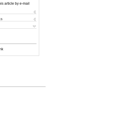
is article by e-mail
ks
nk