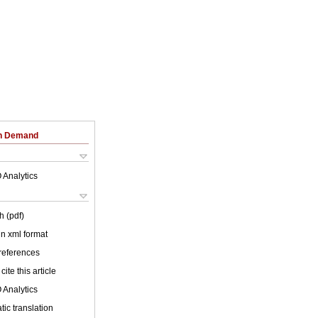
on Demand
 Analytics
h (pdf)
 in xml format
 references
cite this article
 Analytics
ic translation