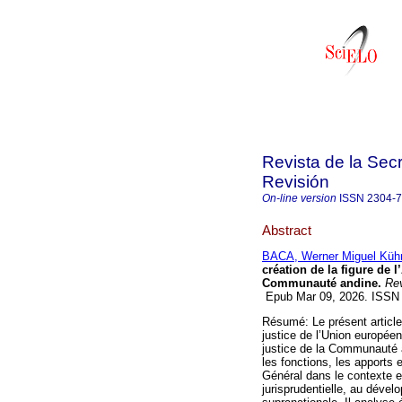
Revista de la Sec
Revisión
On-line version
ISSN
2304-
Abstract
BACA, Werner Miguel Küh
création de la figure de 
Communauté andine.
Rev.
Epub Mar 09, 2026. ISSN
Résumé: Le présent article
justice de l’Union europée
justice de la Communauté a
les fonctions, les apports e
Général dans le contexte e
jurisprudentielle, au dévelo