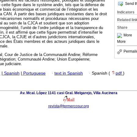
également les facteurs historiques, politiques et budgétaires
Send th
e cette figure dans le système andin, tels que la défense de
le biais économique et commercial de l’intégration et les
Indicators
la CAN. À partir des bases juridiques existantes dans le droit
les mécanismes normatifs et procéduraux nécessaires pour
Related lin
al au sein de la CJCA et soutient que son adoption
Share
omogénéité, l’unité de l’ordre juridique et la transparence du
, il est affirmé que cette figure permettrait d’intensifier le
More
 CJCA, la CJUE et d’autres juridictions internationales,
ance des États membres et des acteurs juridiques dans le
More
nale.
Permali
l; Cour de Justice de la Communauté Andine; Réforme
 l’intégration; Communauté Andine; Union Européenne;
ue judiciaire.
h
|
Spanish
|
Portuguese
·
text in Spanish
·
Spanish (
pdf
)
Av. Mcal. López 1141 casi Gral. Melgarejo, Villa Aucinera
revista@tprmercosur.org