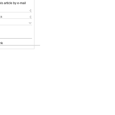
is article by e-mail
ks
nk