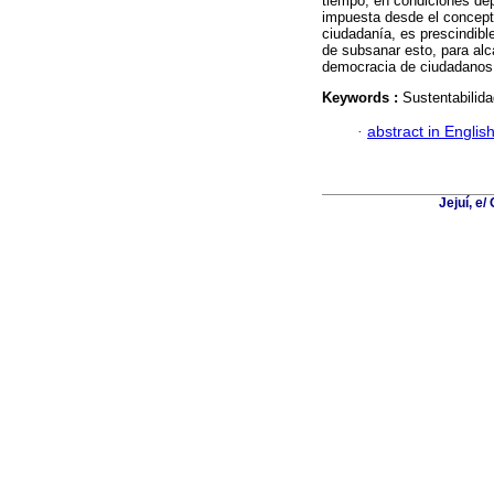
tiempo, en condiciones dep
impuesta desde el concepto
ciudadanía, es prescindibl
de subsanar esto, para al
democracia de ciudadanos
Keywords :
Sustentabilida
·
abstract in Englis
Jejuí, e