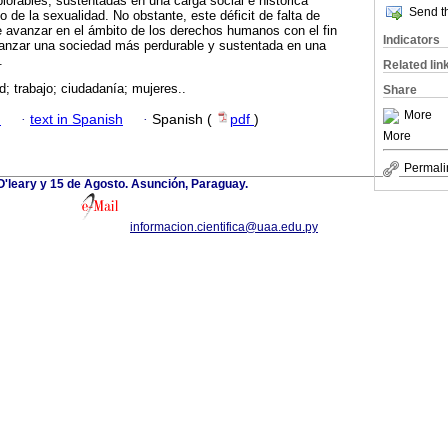
lorables, sustentadas en una carga social e histórica
Send th
 de la sexualidad. No obstante, este déficit de falta de
e avanzar en el ámbito de los derechos humanos con el fin
Indicators
canzar una sociedad más perdurable y sustentada en una
.
Related lin
d; trabajo; ciudadanía; mujeres..
Share
More
h
·
text in Spanish
·
Spanish (
pdf
)
More
Permali
/ O'leary y 15 de Agosto. Asunción, Paraguay.
informacion.cientifica@uaa.edu.py