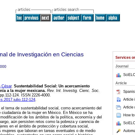
onal de Investigación en Ciencias
Services 
Journal
4000
SciELO
Article
 César
.
Sustentabilidad Social: Un acercamiento
nía a la mujer mexicana.
Rev. Int. Investig. Cienc. Soc.
Spanis
1, pp.112-124. ISSN 2226-4000.
Article
cs.2017.julio.112-124
.
Article
a el tema de sustentabilidad social, como acercamiento del
de ciudadanía de la mujer en México. En México se ha
How to 
modificación de los ámbitos de la política, economía y del
mbargo, aún persisten retos como la pobreza y carencia de
SciELO
ujeres en el ámbito de protección y cobertura social,
s mujeres que laboran en tareas eventuales o de medio
Automat