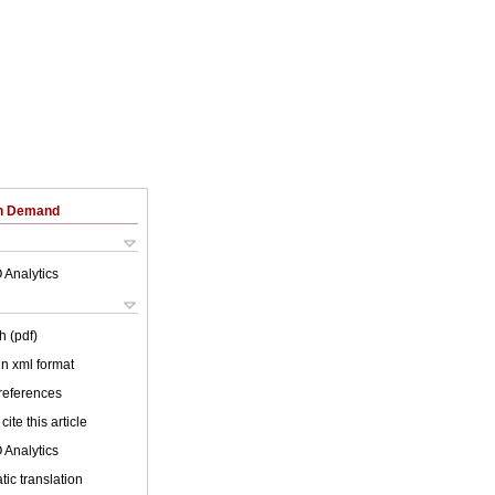
on Demand
 Analytics
h (pdf)
 in xml format
 references
cite this article
 Analytics
ic translation