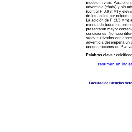
modelo in vitro. Para ello 
adventicia (c/adv) y sin a
(control P 0,9 mM) y eleva
de los anillos por colorim
La adición de P (3,3 Mm) a
mineral de todos los anillo
presentaron mayor contenid
condiciones. No hubo difer
s/adv cultivados con conc
adventicia desempeña un pa
concentraciones de P
in vi
Palabras clave :
calcifica
·
resumen en Inglé
Facultad de Ciencias Vete