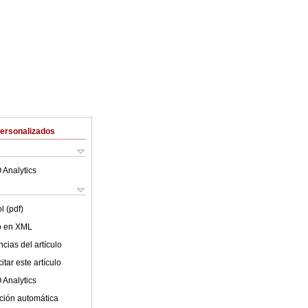
Personalizados
 Analytics
l (pdf)
lo en XML
cias del artículo
tar este artículo
 Analytics
ción automática