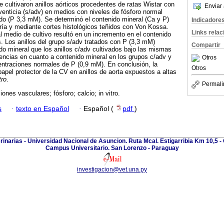
se cultivaron anillos aórticos procedentes de ratas Wistar con
Enviar 
dventicia (s/adv) en medios con niveles de fósforo normal
do (P 3,3 mM). Se determinó el contenido mineral (Ca y P)
Indicadore
etría y mediante cortes histológicos teñidos con Von Kossa.
Links rela
l medio de cultivo resultó en un incremento en el contenido
s. Los anillos del grupo s/adv tratados con P (3,3 mM)
Compartir
o mineral que los anillos c/adv cultivados bajo las mismas
encias en cuanto a contenido mineral en los grupos c/adv y
Otros
entraciones normales de P (0,9 mM). En conclusión, la
Otros
pel protector de la CV en anillos de aorta expuestos a altas
tro
.
Permali
ciones vasculares; fósforo; calcio; in vitro.
s
·
texto en Español
·
Español (
pdf
)
rinarias - Universidad Nacional de Asuncion. Ruta Mcal. Estigarribia Km 10,5 - 
Campus Universitario. San Lorenzo - Paraguay
investigacion@vet.una.py