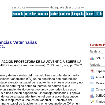
ncias Veterinarias
Servicios 
1761
Revista
SciELO
.
ACCIÓN PROTECTORA DE LA ADVENTICIA SOBRE LA
Articulo
LAR
.
Compend. cienc. vet
[online]. 2013, vol.3, n.2, pp.26-32.
Españo
telio y de las células del músculo liso vascular de la media
Articu
caciones vasculares (CV) se ha estudiado con profundidad.
tado atención al papel de la adventicia en este proceso y no
Referen
cial de este tejido como tal porque se asume que la
e un simple «tejido conectivo laxo» que rodea los vasos
Como ci
in una función específica. Un trabajo publicado (1) apoya
SciELO
de «afuera hacia adentro», en el que la adventicia puede
en la respuesta a una lesión vascular. El objetivo del
Traduc
inar el papel de la adventicia en el desarrollo de CV en un