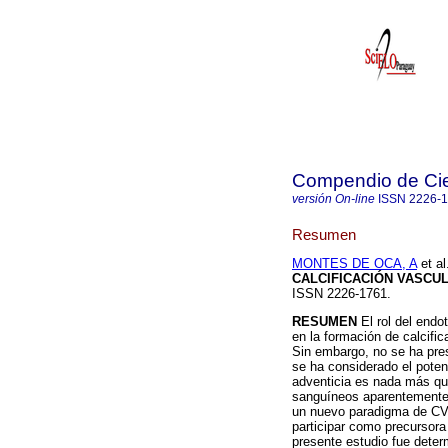
Compendio de Cie
versión On-line
ISSN
2226-
Resumen
MONTES DE OCA, A
et al
CALCIFICACIÓN VASCU
ISSN 2226-1761.
RESUMEN
El rol del endo
en la formación de calcifi
Sin embargo, no se ha pres
se ha considerado el poten
adventicia es nada más qu
sanguíneos aparentemente s
un nuevo paradigma de CV 
participar como precursora 
presente estudio fue determ