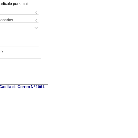
articulo por email
s
cionados
nk
Casilla de Correo Nº 1061.