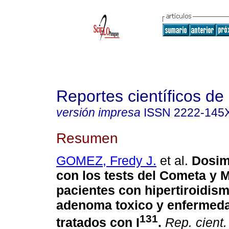
Reportes científicos d
versión impresa
ISSN
2222-145
Resumen
GOMEZ, Fredy J.
et al.
Dosime
con los tests del Cometa y 
pacientes con hipertiroidis
adenoma toxico y enfermed
131
tratados con I
.
Rep. cient