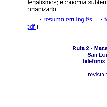
ilegalismos; economía subterr
organizado.
·
resumo em Inglês
·
pdf
)
Ruta 2 - Maca
San Lo
telefono:
revist