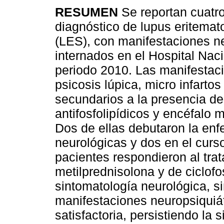
RESUMEN
Se reportan cuatr
diagnóstico de lupus eritemat
(LES), con manifestaciones n
internados en el Hospital Naci
periodo 2010. Las manifestac
psicosis lúpica, micro infartos
secundarios a la presencia de
antifosfolipídicos y encéfalo 
Dos de ellas debutaron la en
neurológicas y dos en el curs
pacientes respondieron al tra
metilprednisolona y de ciclofo
sintomatología neurológica, s
manifestaciones neuropsiquiát
satisfactoria, persistiendo la 