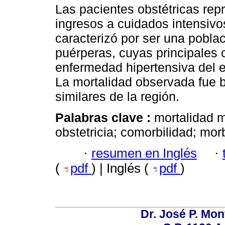
Las pacientes obstétricas rep
ingresos a cuidados intensivo
caracterizó por ser una pobl
puérperas, cuyas principales 
enfermedad hipertensiva del 
La mortalidad observada fue 
similares de la región.
Palabras clave :
mortalidad m
obstetricia; comorbilidad; morb
·
resumen en Inglés
·
(
pdf
) | Inglés (
pdf
)
Dr. José P. Mon