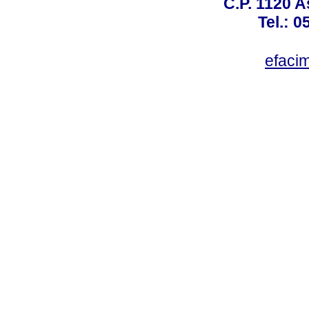
C.P. 1120 
Tel.: 
efaci