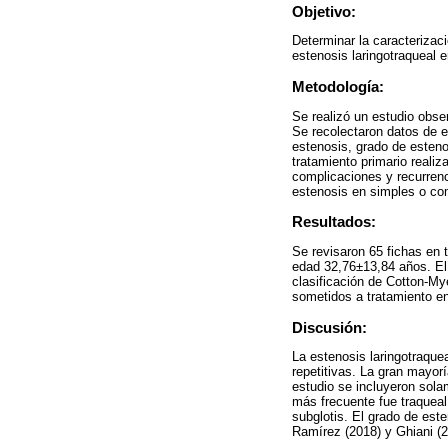
Objetivo:
Determinar la caracterizaci
estenosis laringotraqueal e
Metodología:
Se realizó un estudio obse
Se recolectaron datos de e
estenosis, grado de esteno
tratamiento primario reali
complicaciones y recurrenc
estenosis en simples o co
Resultados:
Se revisaron 65 fichas en 
edad 32,76±13,84 años. El 
clasificación de Cotton-My
sometidos a tratamiento en
Discusión:
La estenosis laringotraque
repetitivas. La gran mayorí
estudio se incluyeron sola
más frecuente fue traqueal
subglotis. El grado de este
Ramírez (2018) y Ghiani (2