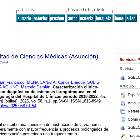
ltad de Ciencias Médicas (Asunción)
Servicios 
8949
Revista
SciELO
n Francisco
;
MENA CANATA, Carlos Enrique
;
SOLIS,
Articulo
A AQUINO, Marcelo Damián
.
Caracterización clínico-
con diagnóstico de estenosis laringotraqueal en el
Españo
gología del Hospital de Clínicas periodo 2018-2022.
An.
n)
[online]. 2025, vol.58, n.1, pp.54-64. ISSN 1816-8949.
Articu
nales/2025.058.01.54
.
Referen
Como ci
al describe una condición de obstrucción de la vía aérea
SciELO
neralmente con mayor frecuencia a procesos prolongados de
cicatrización posterior a una traqueostomía.
Traduc