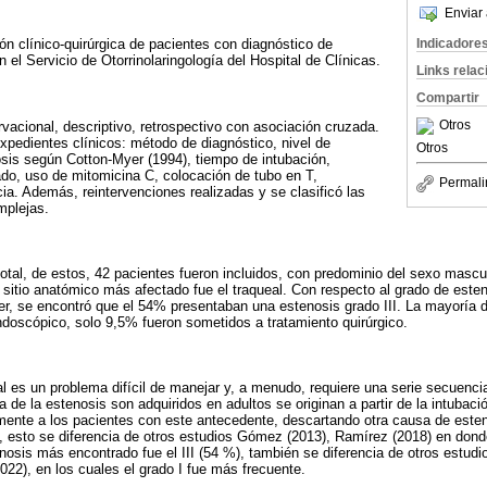
Enviar 
Indicadore
ón clínico-quirúrgica de pacientes con diagnóstico de
n el Servicio de Otorrinolaringología del Hospital de Clínicas.
Links rela
Compartir
Otros
rvacional, descriptivo, retrospectivo con asociación cruzada.
xpedientes clínicos: método de diagnóstico, nivel de
Otros
sis según Cotton-Myer (1994), tiempo de intubación,
zado, uso de mitomicina C, colocación de tubo en T,
Permali
ia. Además, reintervenciones realizadas y se clasificó las
mplejas.
total, de estos, 42 pacientes fueron incluidos, con predominio del sexo masc
sitio anatómico más afectado fue el traqueal. Con respecto al grado de esten
er, se encontró que el 54% presentaban una estenosis grado III. La mayoría d
doscópico, solo 9,5% fueron sometidos a tratamiento quirúrgico.
al es un problema difícil de manejar y, a menudo, requiere una serie secuenci
a de la estenosis son adquiridos en adultos se originan a partir de la intubac
mente a los pacientes con este antecedente, descartando otra causa de esten
, esto se diferencia de otros estudios Gómez (2013), Ramírez (2018) en donde
nosis más encontrado fue el III (54 %), también se diferencia de otros estudi
022), en los cuales el grado I fue más frecuente.