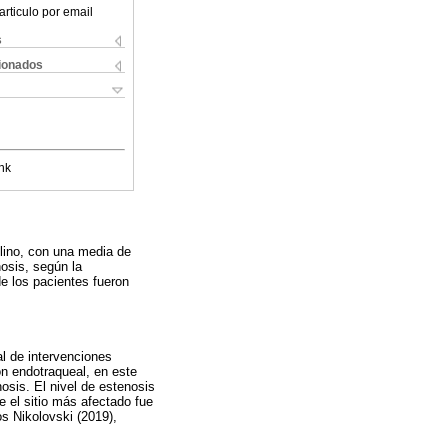
articulo por email
s
cionados
nk
ulino, con una media de
osis, según la
e los pacientes fueron
al de intervenciones
ión endotraqueal, en este
osis. El nivel de estenosis
 el sitio más afectado fue
os Nikolovski (2019),