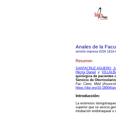
Anales de la Facu
versión impresa
ISSN
1816-
Resumen
SANTACRUZ AGUERO, Jua
Héctor Daniel
y
VILLALB
quirúrgica de pacientes 
Servicio de Otorrinolarin
Fac. Cienc. Méd. (Asunció
https://doi.org/10.18004/a
Introducción:
La estenosis laringotraque
superior que se asocia ge
intubación endotraqueal o 