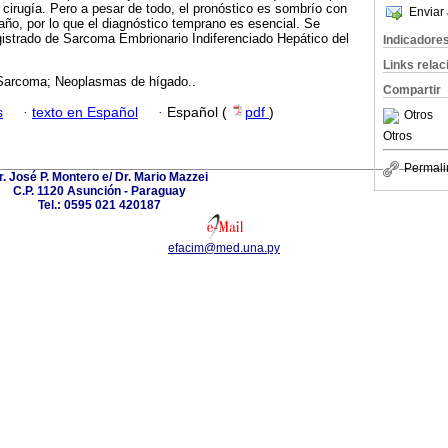
a cirugía. Pero a pesar de todo, el pronóstico es sombrío con
Enviar 
ño, por lo que el diagnóstico temprano es esencial. Se
gistrado de Sarcoma Embrionario Indiferenciado Hepático del
Indicadore
Links rela
Sarcoma; Neoplasmas de hígado..
Compartir
s
·
texto en Español
·
Español (
pdf
)
Otros
Otros
Permali
r. José P. Montero e/ Dr. Mario Mazzei
C.P. 1120 Asunción - Paraguay
Tel.: 0595 021 420187
efacim@med.una.py