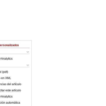
Personalizados
 Analytics
l (pdf)
lo en XML
cias del artículo
tar este artículo
 Analytics
ción automática