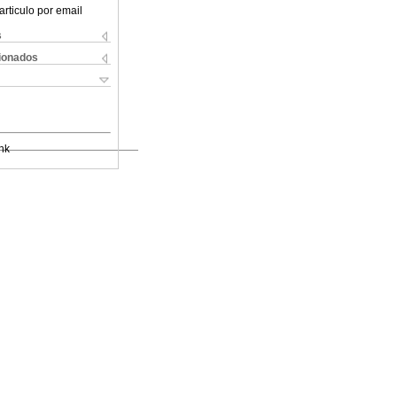
articulo por email
s
cionados
nk