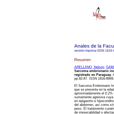
Anales de la Facu
versión impresa
ISSN
1816-
Resumen
ARELLANO, Nelson
;
GAM
Sarcoma embrionario indi
registrado en Paraguay.
A
pp.82-87. ISSN 1816-894
El Sarcoma Embrionario In
que se presenta en la edad
aproximadamente el 0.2% d
sumamente agresiva cuya p
en epigastrio e hipocondri
del abdomen, así como sín
peso. El tratamiento curati
de irresecabilidad o afecta