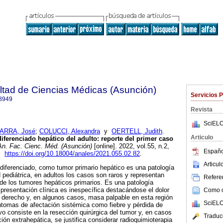
ltad de Ciencias Médicas (Asunción)
Servicios 
8949
Revista
SciELO
ARRA, José
;
COLUCCI, Alexandra
y
OERTELL, Judith
.
Articulo
ferenciado hepático del adulto: reporte del primer caso
n. Fac. Cienc. Méd. (Asunción)
[online]. 2022, vol.55, n.2,
Españo
9.
https://doi.org/10.18004/anales/2021.055.02.82
.
Articu
diferenciado, como tumor primario hepático es una patología
 pediátrica, en adultos los casos son raros y representan
Referen
e los tumores hepáticos primarios. Es una patología
resentación clínica es inespecífica destacándose el dolor
Como ci
o derecho y, en algunos casos, masa palpable en esta región
SciELO
tomas de afectación sistémica como fiebre y pérdida de
vo consiste en la resección quirúrgica del tumor y, en casos
Traduc
ción extrahepática, se justifica considerar radioquimioterapia