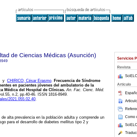
ltad de Ciencias Médicas (Asunción)
Servicios 
8949
Revista
SciELO
y
CHIRICO, César Erasmo
.
Frecuencia de Síndrome
Articulo
entes en pacientes jóvenes del ambulatorio de la
ca Médica del Hospital de Clínicas.
An. Fac. Cienc. Méd.
Españo
 vol.55, n.2, pp.40-46. ISSN 1816-8949.
nales/2021.055.02.40
.
Articu
Referen
Como ci
de alta prevalencia en la población adulta y comprende un
sgo para el desarrollo de diabetes mellitus tipo 2 y
SciELO
Traduc