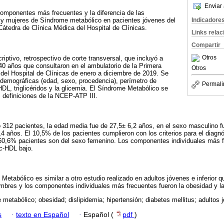
Enviar 
componentes más frecuentes y la diferencia de las
Indicadore
y mujeres de Síndrome metabólico en pacientes jóvenes del
Cátedra de Clínica Médica del Hospital de Clínicas.
Links rela
Compartir
Otros
iptivo, retrospectivo de corte transversal, que incluyó a
40 años que consultaron en el ambulatorio de la Primera
Otros
del Hospital de Clínicas de enero a diciembre de 2019. Se
 demográficas (edad, sexo, procedencia), perímetro de
Permali
c-HDL, triglicéridos y la glicemia. El Síndrome Metabólico se
 definiciones de la NCEP-ATP III.
o 312 pacientes, la edad media fue de 27,5± 6,2 años, en el sexo masculino f
4 años. El 10,5% de los pacientes cumplieron con los criterios para el diag
 60,6% pacientes son del sexo femenino. Los componentes individuales más f
c-HDL bajo.
Metabólico es similar a otro estudio realizado en adultos jóvenes e inferior 
bres y los componentes individuales más frecuentes fueron la obesidad y la 
metabólico; obesidad; dislipidemia; hipertensión; diabetes mellitus; adultos 
s
·
texto en Español
·
Español (
pdf
)