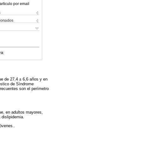
articulo por email
s
cionados
nk
ue de 27,4 ± 6,6 años y en
nóstico de Síndrome
recuentes son el perímetro
que, en adultos mayores,
dislipidemia.
jóvenes..