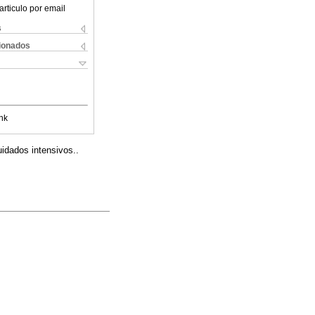
articulo por email
s
cionados
nk
uidados intensivos..