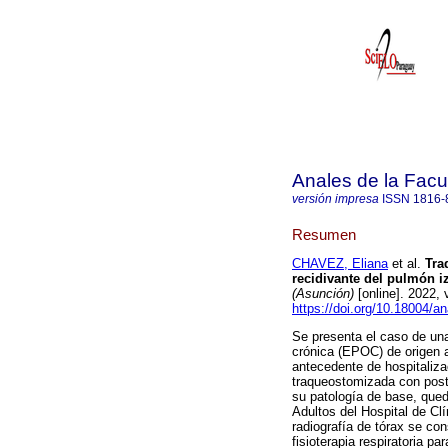
Anales de la Facu
versión impresa
ISSN
1816-
Resumen
CHAVEZ, Eliana
et al.
Tra
recidivante del pulmón i
(Asunción)
[online]. 2022,
https://doi.org/10.18004/a
Se presenta el caso de un
crónica (EPOC) de origen a
antecedente de hospitaliza
traqueostomizada con post
su patología de base, que
Adultos del Hospital de Cl
radiografía de tórax se co
fisioterapia respiratoria pa