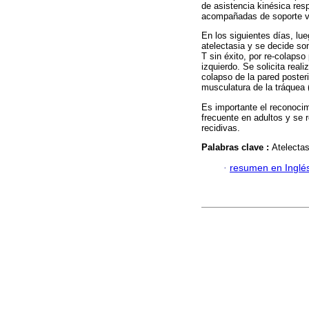
de asistencia kinésica res
acompañadas de soporte ven
En los siguientes días, lue
atelectasia y se decide so
T sin éxito, por re-colapso
izquierdo. Se solicita real
colapso de la pared posteri
musculatura de la tráquea 
Es importante el reconoci
frecuente en adultos y se 
recidivas.
Palabras clave :
Atelectas
·
resumen en Inglé