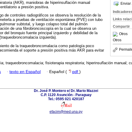
piratoria (AKR), maniobras de hiperinsuflación manual
Enviar 
tilatorio a presión positiva.
Indicadore
go de controles radiográficos se observa la resolución de la
Links rela
meterla a pruebas de ventilación espontánea (PVE) con tubo
 pulmonar subtotal, y luego colapso total del pulmón
Compartir
ización de una fibrobroncoscopía en la cual se observa un
or del bronquio fuente principal izquierdo y debilidad de la
Otros
(traqueobroncomalacia izquierda).
Otros
miento de la traqueobroncomalacia como patología poco
Permali
recomienda el soporte a presión positiva más AKR para evitar
ia; traqueobroncomalacia; fisioterapia respiratoria; hiperinsuflación manual; c
s
·
texto en Español
·
Español (
pdf
)
Dr. José P. Montero e/ Dr. Mario Mazzei
C.P. 1120 Asunción - Paraguay
Tel.: 0595 021 420187
efacim@med.una.py