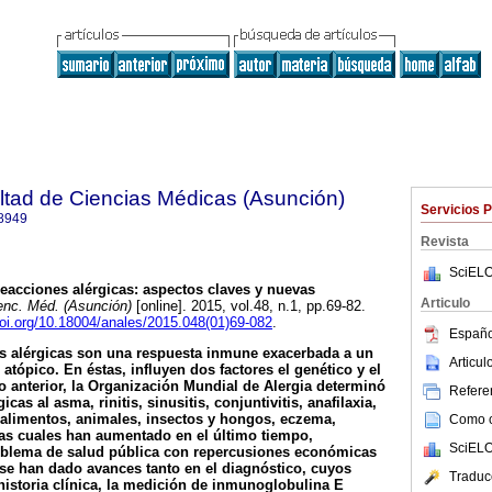
ltad de Ciencias Médicas (Asunción)
Servicios 
8949
Revista
SciELO
eacciones alérgicas: aspectos claves y nuevas
Articulo
enc. Méd. (Asunción)
[online]. 2015, vol.48, n.1, pp.69-82.
doi.org/10.18004/anales/2015.048(01)69-082
.
Españo
 alérgicas son una respuesta inmune exacerbada a un
Articu
atópico. En éstas, influyen dos factores el genético y el
o anterior, la Organización Mundial de Alergia determinó
Referen
as al asma, rinitis, sinusitis, conjuntivitis, anafilaxia,
 alimentos, animales, insectos y hongos, eczema,
Como ci
las cuales han aumentado en el último tiempo,
SciELO
oblema de salud pública con repercusiones económicas
se han dado avances tanto en el diagnóstico, cuyos
Traduc
 historia clínica, la medición de inmunoglobulina E