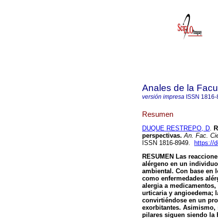
Anales de la Facu
versión impresa
ISSN
1816-
Resumen
DUQUE RESTREPO, D
.
R
perspectivas
.
An. Fac. Ci
ISSN 1816-8949.
https://
RESUMEN Las reacciones
alérgeno en un individuo 
ambiental. Con base en l
como enfermedades alérgic
alergia a medicamentos,
urticaria y angioedema; 
convirtiéndose en un pr
exorbitantes. Asimismo, 
pilares siguen siendo la