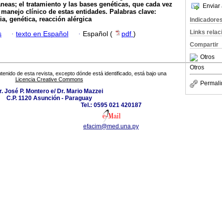
neas; el tratamiento y las bases genéticas, que cada vez
Enviar 
 manejo clínico de estas entidades.
Palabras clave:
a, genética, reacción alérgica
Indicadore
Links rela
s
·
texto en Español
·
Español (
pdf
)
Compartir
Otros
Otros
tenido de esta revista, excepto dónde está identificado, está bajo una
Licencia Creative Commons
Permali
r. José P. Montero e/ Dr. Mario Mazzei
C.P. 1120 Asunción - Paraguay
Tel.: 0595 021 420187
efacim@med.una.py