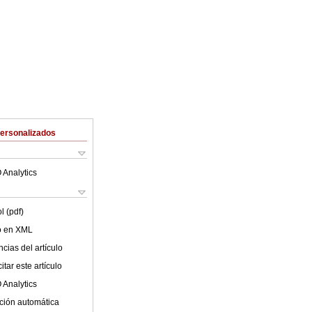
Personalizados
 Analytics
l (pdf)
lo en XML
cias del artículo
tar este artículo
 Analytics
ción automática