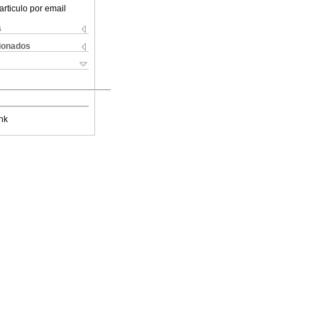
articulo por email
s
cionados
nk