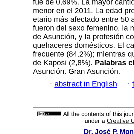
fue de 0,69%. La mayor cantid
menor en el 2011. La edad pr
etario más afectado entre 50 
fueron del sexo femenino, la 
de Asunción, y la profesión c
quehaceres domésticos. El ca
frecuente (84,2%); mientras q
de Kaposi (2,8%).
Palabras c
Asunción. Gran Asunción.
·
abstract in English
·
All the contents of this jo
under a
Creative 
Dr. José P. Mon