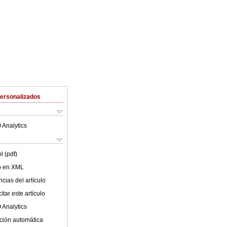
Personalizados
 Analytics
l (pdf)
lo en XML
cias del artículo
tar este artículo
 Analytics
ción automática