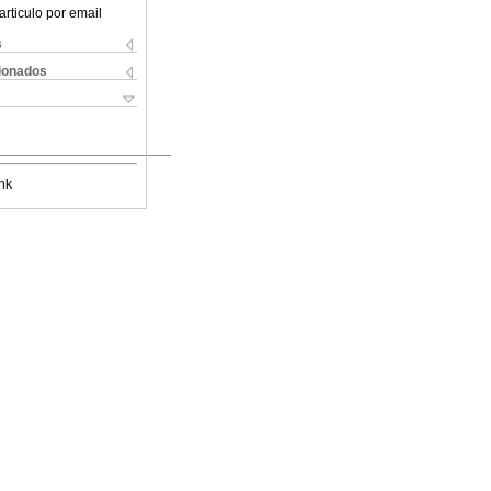
articulo por email
s
cionados
nk