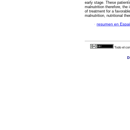
early stage. These patient
malnutrition therefore, the i
of treatment for a favorab
malnutrition, nutritional the
·
resumen en Espa
Todo el con
D