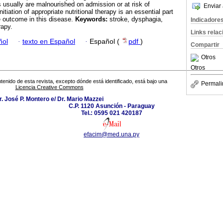
s usually are malnourished on admission or at risk of
Enviar 
nitiation of appropriate nutritional therapy is an essential part
le outcome in this disease.
Keywords:
stroke, dysphagia,
Indicadore
rapy.
Links rela
ñol
·
texto en Español
·
Español (
pdf
)
Compartir
Otros
Otros
tenido de esta revista, excepto dónde está identificado, está bajo una
Permali
Licencia Creative Commons
r. José P. Montero e/ Dr. Mario Mazzei
C.P. 1120 Asunción - Paraguay
Tel.: 0595 021 420187
efacim@med.una.py