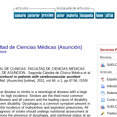
ltad de Ciencias Médicas (Asunción)
Servicios 
8949
Revista
SciELO
L DE CLINICAS. FACULTAD DE CIENCIAS MEDICAS
Articulo
 ASUNCION.. Segunda Cátedra de Clínica Médica et al.
rotocol in patients with cerebrovascular accident
Españo
Méd. (Asunción)
[online]. 2011, vol.44, n.1, pp.47-56. ISSN
Articu
r disease or stroke is a neurological disease with a large
Referen
o its high incidence. Strokes are the third most common
disease and all cancers and the leading cause of disability
Como ci
 term disability. Dysphagia is a common symptom present in
SciELO
 the incidence of malnutrition and aspiration pneumonia. All
iagnosis of stroke should undergo nutritional assessment at
Traduc
nose the presence of dysphagia, and nutritional status at an