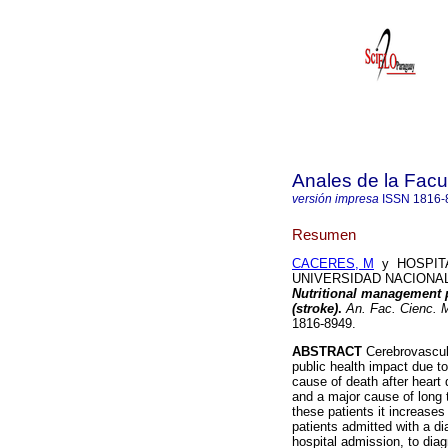
Anales de la Facu
versión impresa
ISSN
1816-
Resumen
CACERES, M
y HOSPITA
UNIVERSIDAD NACIONAL DE
Nutritional management p
(stroke)
.
An. Fac. Cienc. 
1816-8949.
ABSTRACT
Cerebrovascula
public health impact due t
cause of death after heart 
and a major cause of long
these patients it increases
patients admitted with a d
hospital admission, to diag