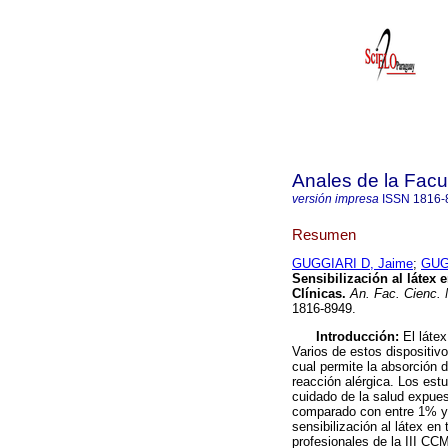
Anales de la Facu
versión impresa
ISSN
1816-
Resumen
GUGGIARI D, Jaime
;
GUG
Sensibilización al látex 
Clínicas
.
An. Fac. Cienc. 
1816-8949.
Introducción:
El láte
Varios de estos dispositi
cual permite la absorción 
reacción alérgica. Los est
cuidado de la salud expues
comparado con entre 1% 
sensibilización al látex en
profesionales de la III C