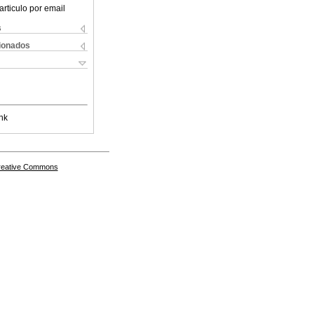
articulo por email
s
cionados
nk
Creative Commons