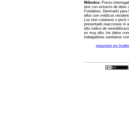
Métodos:
Previo interroga
test con extracto de láte
Fondation, Denmark) pa
ellos son médicos resident
Los test cutáneos o prick t
presentado reacciones n
alto índice de sensibilizac
es muy alto; los datos conc
trabajadores sanitarios co
·
resumen en Inglé