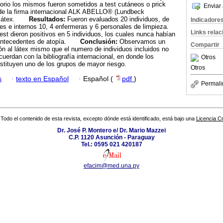
torio los mismos fueron sometidos a test cutáneos o prick
Enviar 
x de la firma internacional ALK ABELLO® (Lundbeck
ra látex.
Resultados:
Fueron evaluados 20 individuos, de
Indicadore
es e internos 10, 4 enfermeras y 6 personales de limpieza.
Links rela
est dieron positivos en 5 individuos, los cuales nunca habían
i antecedentes de atopía.
Conclusión:
Observamos un
Compartir
ión al látex mismo que el numero de individuos incluidos no
uerdan con la bibliografía internacional, en donde los
Otros
nstituyen uno de los grupos de mayor riesgo.
Otros
s
·
texto en Español
·
Español (
pdf
)
Permali
Todo el contenido de esta revista, excepto dónde está identificado, está bajo una
Licencia 
Dr. José P. Montero e/ Dr. Mario Mazzei
C.P. 1120 Asunción - Paraguay
Tel.: 0595 021 420187
efacim@med.una.py