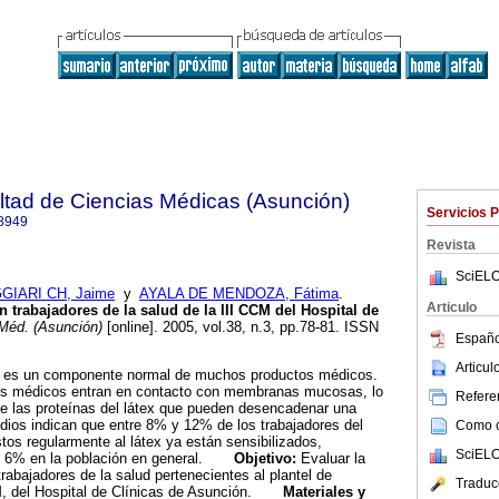
ltad de Ciencias Médicas (Asunción)
Servicios 
8949
Revista
SciELO
GIARI CH, Jaime
y
AYALA DE MENDOZA, Fátima
.
Articulo
en trabajadores de la salud de la III CCM del Hospital de
Méd. (Asunción)
[online]. 2005, vol.38, n.3, pp.78-81. ISSN
Españo
Articu
x es un componente normal de muchos productos médicos.
vos médicos entran en contacto con membranas mucosas, lo
Referen
de las proteínas del látex que pueden desencadenar una
udios indican que entre 8% y 12% de los trabajadores del
Como ci
tos regularmente al látex ya están sensibilizados,
SciELO
y 6% en la población en general.
Objetivo:
Evaluar la
 trabajadores de la salud pertenecientes al plantel de
Traduc
CM, del Hospital de Clínicas de Asunción.
Materiales y