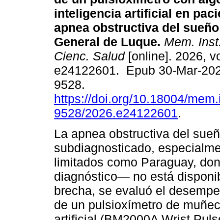
inteligencia artificial en pac
apnea obstructiva del sueño 
General de Luque.
Mem. Inst.
Cienc. Salud
[online]. 2026, vo
e24122601. Epub 30-Mar-202
9528.
https://doi.org/10.18004/mem.
9528/2026.e24122601
.
La apnea obstructiva del sueñ
subdiagnosticado, especialme
limitados como Paraguay, don
diagnóstico— no está disponib
brecha, se evaluó el desempeñ
de un pulsioxímetro de muñeca
artificial (BM2000A Wrist Pu