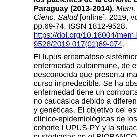
Paraguay (2013-2014).
Mem. I
Cienc. Salud
[online]. 2019, vo
pp.69-74. ISSN 1812-9528.
https://doi.org/10.18004/mem.
9528/2019.017(01)69-074
.
El lupus eritematoso sistémic
enfermedad autoinmune, de et
desconocida que presenta man
curso impredecible. Se ha ob
enfermedad tiene un comporta
no caucásica debido a difere
y genéticas. El objetivo del es
clínico-epidemiológicas de lo
cohorte LUPUS-PY y la situac
custodiadas en el BIOBANCO 