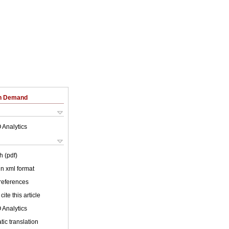
on Demand
 Analytics
h (pdf)
 in xml format
 references
cite this article
 Analytics
ic translation