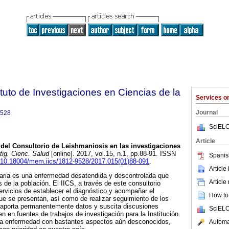
tuto de Investigaciones en Ciencias de la
Services 
Journal
9528
SciELO
Article
del Consultorio de Leishmaniosis en las investigaciones
ig. Cienc. Salud
[online]. 2017, vol.15, n.1, pp.88-91. ISSN
Spanis
rg/10.18004/mem.iics/1812-9528/2017.015(01)88-091
.
Article
aria es una enfermedad desatendida y descontrolada que
Article
 de la población. El IICS, a través de este consultorio
servicios de establecer el diagnóstico y acompañar el
How to 
ue se presentan, así como de realizar seguimiento de los
 aporta permanentemente datos y suscita discusiones
SciELO
en en fuentes de trabajos de investigación para la Institución.
a enfermedad con bastantes aspectos aún desconocidos,
Automat