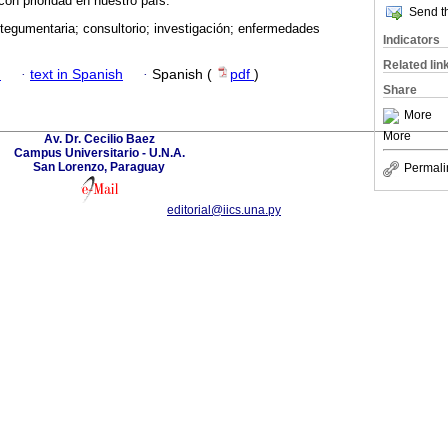
con prioridad en nuestro país.
Send th
tegumentaria; consultorio; investigación; enfermedades
Indicators
Related lin
h
·
text in Spanish
·
Spanish (
pdf
)
Share
More
More
Av. Dr. Cecilio Baez
Campus Universitario - U.N.A.
San Lorenzo, Paraguay
Permali
editorial@iics.una.py