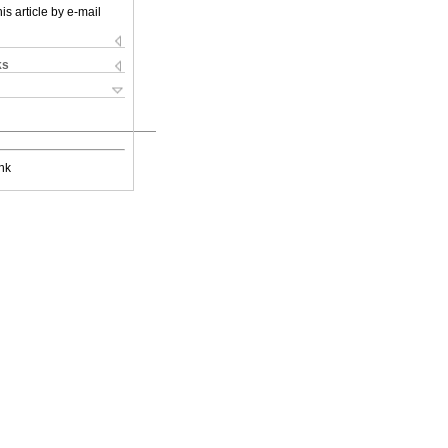
is article by e-mail
ks
nk