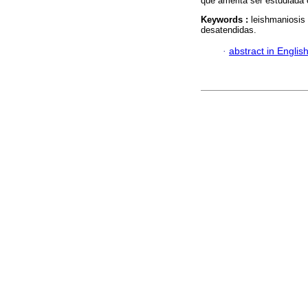
que amerita ser estudiada 
Keywords :
leishmaniosis 
desatendidas.
·
abstract in Englis