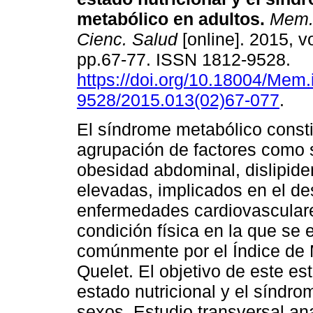
metabólico en adultos
.
Mem. I
Cienc. Salud
[online]. 2015, vo
pp.67-77. ISSN 1812-9528.
https://doi.org/10.18004/Mem.
9528/2015.013(02)67-077
.
El síndrome metabólico const
agrupación de factores como 
obesidad abdominal, dislipidem
elevadas, implicados en el des
enfermedades cardiovasculares.
condición física en la que se
comúnmente por el Índice de 
Quelet. El objetivo de este est
estado nutricional y el síndr
sexos. Estudio transversal an