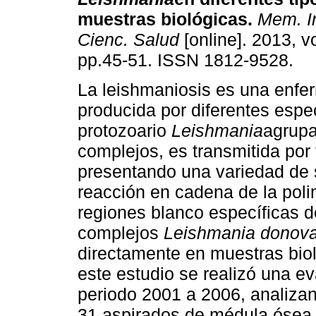
muestras biológicas
.
Mem. In
Cienc. Salud
[online]. 2013, vo
pp.45-51. ISSN 1812-9528.
La leishmaniosis es una enf
producida por diferentes espe
protozoario
Leishmania
agrup
complejos, es transmitida por
presentando una variedad de s
reacción en cadena de la poli
regiones blanco específicas 
complejos
Leishmania donova
directamente en muestras biol
este estudio se realizó una ev
periodo 2001 a 2006, analizan
31 aspirados de médula ósea 