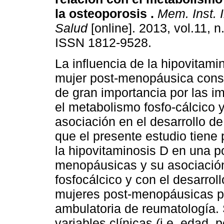
la osteoporosis
.
Mem. Inst. I
Salud
[online]. 2013, vol.11, n
ISSN 1812-9528.
La influencia de la hipovitami
mujer post-menopáusica cons
de gran importancia por las i
el metabolismo fosfo-cálcico 
asociación en el desarrollo de
que el presente estudio tiene 
la hipovitaminosis D en una p
menopáusicas y su asociació
fosfocálcico y con el desarrol
mujeres post-menopáusicas p
ambulatoria de reumatología. 
variables clínicas (i.e. edad, 