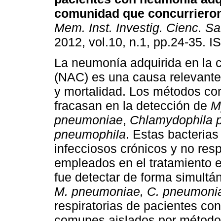
comunidad que concurriero
Mem. Inst. Investig. Cienc. Sa
2012, vol.10, n.1, pp.24-35. 
La neumonía adquirida en la
(NAC) es una causa relevante
y mortalidad. Los métodos co
fracasan en la detección de
M
pneumoniae
,
Chlamydophila 
pneumophila
. Estas bacteria
infecciosos crónicos y no resp
empleados en el tratamiento e
fue detectar de forma simult
M. pneumoniae, C. pneumoni
respiratorias de pacientes co
comunes aislados por métodos