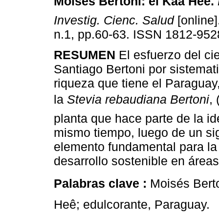
Moisés Bertoni: el Kaa Heê
.
Investig. Cienc. Salud
[online]
n.1, pp.60-63. ISSN 1812-952
RESUMEN
El esfuerzo del ci
Santiago Bertoni por sistemati
riqueza que tiene el Paraguay,
la
Stevia rebaudiana Bertoni
,
planta que hace parte de la i
mismo tiempo, luego de un si
elemento fundamental para l
desarrollo sostenible en áreas
Palabras clave :
Moisés Berto
Heê; edulcorante, Paraguay.